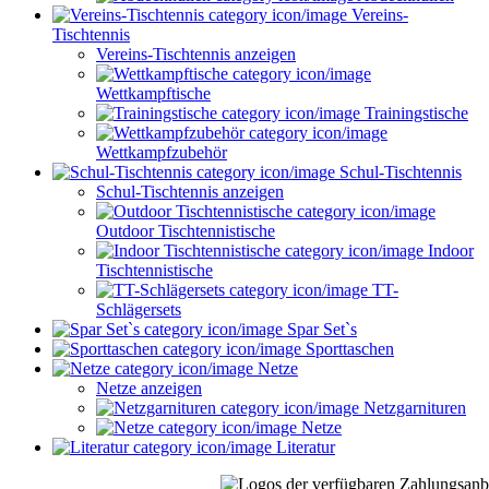
Vereins-
Tischtennis
Vereins-Tischtennis anzeigen
Wettkampftische
Trainingstische
Wettkampfzubehör
Schul-Tischtennis
Schul-Tischtennis anzeigen
Outdoor Tischtennistische
Indoor
Tischtennistische
TT-
Schlägersets
Spar Set`s
Sporttaschen
Netze
Netze anzeigen
Netzgarnituren
Netze
Literatur