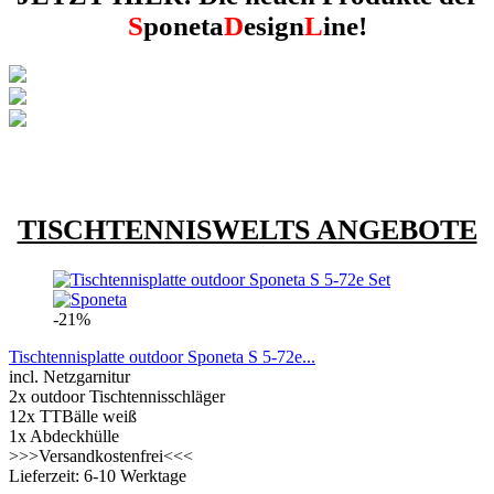
S
poneta
D
esign
L
ine!
TISCHTENNISWELTS ANGEBOTE
-21%
Tischtennisplatte outdoor Sponeta S 5-72e...
incl. Netzgarnitur
2x outdoor Tischtennisschläger
12x TTBälle weiß
1x Abdeckhülle
>>>Versandkostenfrei<<<
Lieferzeit: 6-10 Werktage