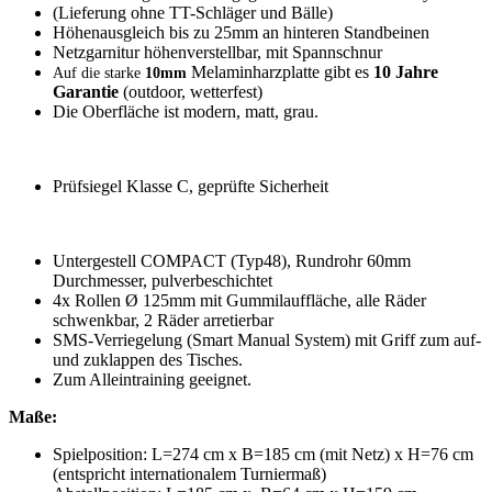
(Lieferung ohne TT-Schläger und Bälle)
Höhenausgleich bis zu 25mm an hinteren Standbeinen
Netzgarnitur höhenverstellbar, mit Spannschnur
Melaminharzplatte gibt es
10 Jahre
Auf die starke
10mm
Garantie
(outdoor, wetterfest)
Die Oberfläche ist modern, matt, grau.
Prüfsiegel Klasse C, geprüfte Sicherheit
Untergestell COMPACT (Typ48), Rundrohr 60mm
Durchmesser, pulverbeschichtet
4x Rollen Ø 125mm mit Gummilauffläche, alle Räder
schwenkbar, 2 Räder arretierbar
SMS-Verriegelung (Smart Manual System) mit Griff zum auf-
und zuklappen des Tisches.
Zum Alleintraining geeignet.
Maße:
Spielposition: L=274 cm x B=185 cm (mit Netz) x H=76 cm
(entspricht internationalem Turniermaß)