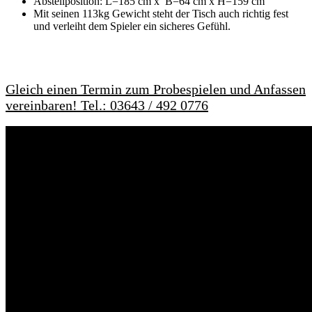
Abstellposition: L=185 cm x B=64 cm x H=159 cm
Mit seinen 113kg Gewicht steht der Tisch auch richtig fest
und verleiht dem Spieler ein sicheres Gefühl.
Gleich einen Termin zum Probespielen und Anfassen
vereinbaren! Tel.: 03643 / 492 0776