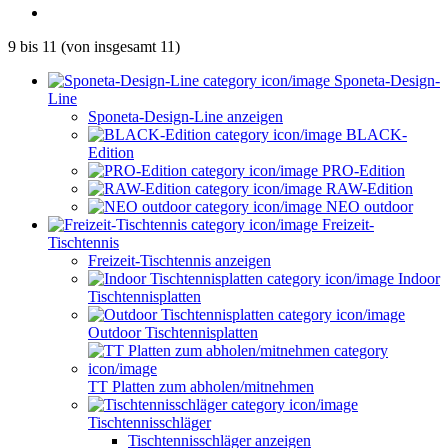
9
bis
11
(von insgesamt
11
)
Sponeta-Design-
Line
Sponeta-Design-Line anzeigen
BLACK-
Edition
PRO-Edition
RAW-Edition
NEO outdoor
Freizeit-
Tischtennis
Freizeit-Tischtennis anzeigen
Indoor
Tischtennisplatten
Outdoor Tischtennisplatten
TT Platten zum abholen/mitnehmen
Tischtennisschläger
Tischtennisschläger anzeigen